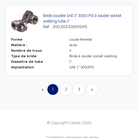
Bride coudée SAE 1" 3000 PSI à souder socket
welding tube 1"
Ref. : 200.203.E3100SVIS
Forme
coude femelle
Matière :
Acier.
Nombre de trous
4
Type de bride
Bride à souder socket welding
Diamètre de tube
1"
Implantation
SAE 1" 3000PSI
Précédent
1
2
3
chevron_left
chevron_right
Suivant
© Copyright Cabsoc 2020
Conditions générales de vente