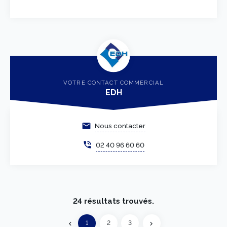
VOTRE CONTACT COMMERCIAL
EDH
email
Nous contacter
phone_in_talk
02 40 96 60 60
24 résultats trouvés.
Précédent
1
2
3
chevron_left
chevron_right
Suivant