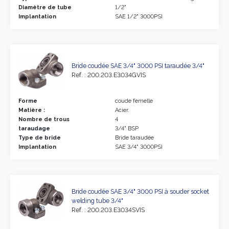
Diamètre de tube
1/2"
Implantation
SAE 1/2" 3000PSI
Bride coudée SAE 3/4" 3000 PSI taraudée 3/4"
Ref. : 200.203.E3034GVIS
Forme
coude femelle
Matière :
Acier.
Nombre de trous
4
taraudage
3/4" BSP
Type de bride
Bride taraudée
Implantation
SAE 3/4" 3000PSI
Bride coudée SAE 3/4" 3000 PSI à souder socket
welding tube 3/4"
Ref. : 200.203.E3034SVIS