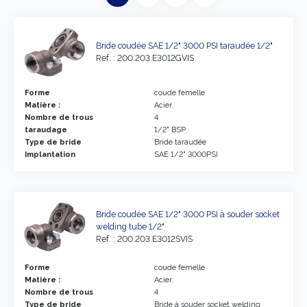
Bride coudée SAE 1/2" 3000 PSI taraudée 1/2"
Ref. : 200.203.E3012GVIS
Forme
coude femelle
Matière :
Acier.
Nombre de trous
4
taraudage
1/2" BSP
Type de bride
Bride taraudée
Implantation
SAE 1/2" 3000PSI
Bride coudée SAE 1/2" 3000 PSI à souder socket
welding tube 1/2"
Ref. : 200.203.E3012SVIS
Forme
coude femelle
Matière :
Acier.
Nombre de trous
4
Type de bride
Bride à souder socket welding