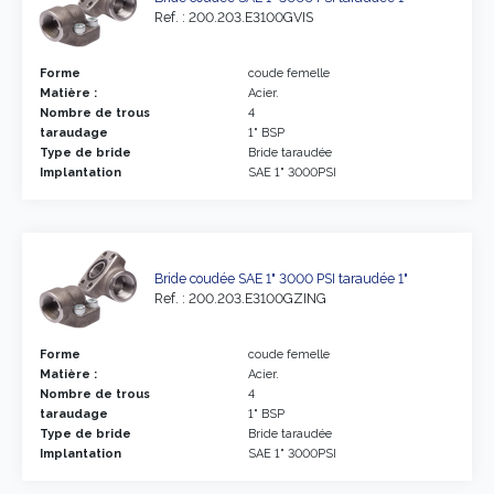
Ref. : 200.203.E3100GVIS
Forme
coude femelle
Matière :
Acier.
Nombre de trous
4
taraudage
1" BSP
Type de bride
Bride taraudée
Implantation
SAE 1" 3000PSI
Bride coudée SAE 1" 3000 PSI taraudée 1"
Ref. : 200.203.E3100GZING
Forme
coude femelle
Matière :
Acier.
Nombre de trous
4
taraudage
1" BSP
Type de bride
Bride taraudée
Implantation
SAE 1" 3000PSI