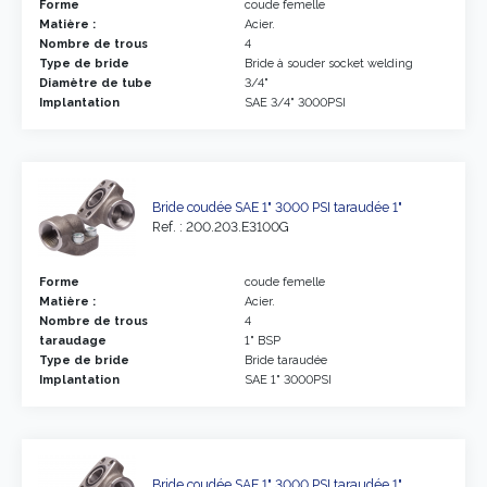
Forme
coude femelle
Matière :
Acier.
Nombre de trous
4
Type de bride
Bride à souder socket welding
Diamètre de tube
3/4"
Implantation
SAE 3/4" 3000PSI
Bride coudée SAE 1" 3000 PSI taraudée 1"
Ref. : 200.203.E3100G
Forme
coude femelle
Matière :
Acier.
Nombre de trous
4
taraudage
1" BSP
Type de bride
Bride taraudée
Implantation
SAE 1" 3000PSI
Bride coudée SAE 1" 3000 PSI taraudée 1"