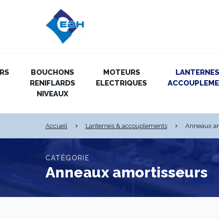
IRS
BOUCHONS
MOTEURS
LANTERNES
RENIFLARDS
ELECTRIQUES
ACCOUPLEM
NIVEAUX
Accueil
Lanternes & accouplements
Anneaux am
CATÉGORIE
Anneaux amortisseurs