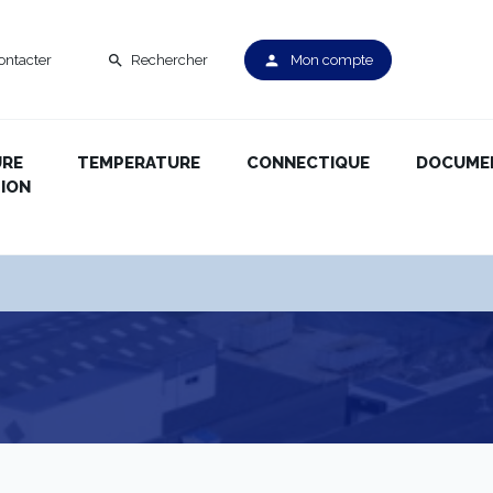
ontacter
Rechercher
Mon compte
search
person
URE
TEMPERATURE
CONNECTIQUE
DOCUME
ION