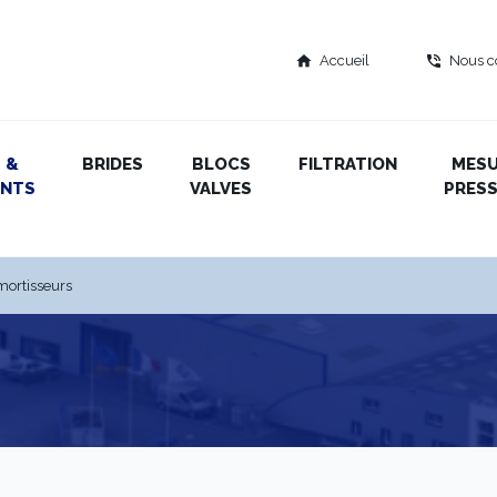
Accueil
Nous c
home
phone_in_talk
 &
BRIDES
BLOCS
FILTRATION
MES
ENTS
VALVES
PRESS
ortisseurs