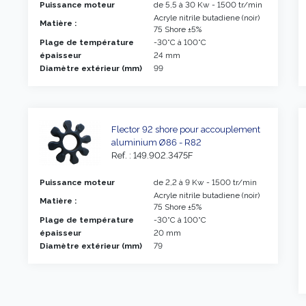
Puissance moteur
de 5,5 à 30 Kw - 1500 tr/min
Acryle nitrile butadiene (noir)
Matière :
75 Shore ±5%
Plage de température
-30°C à 100°C
épaisseur
24 mm
Diamètre extérieur (mm)
99
Flector 92 shore pour accouplement
aluminium Ø86 - R82
Ref. : 149.902.3475F
Puissance moteur
de 2,2 à 9 Kw - 1500 tr/min
Acryle nitrile butadiene (noir)
Matière :
75 Shore ±5%
Plage de température
-30°C à 100°C
épaisseur
20 mm
Diamètre extérieur (mm)
79