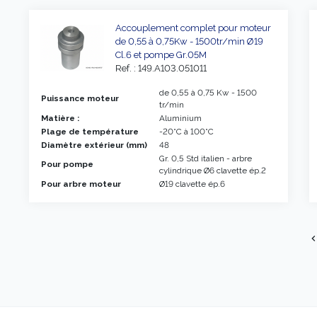
Accouplement complet pour moteur
de 0,55 à 0,75Kw - 1500tr/min Ø19
Cl.6 et pompe Gr.05M
Ref. : 149.A103.051011
de 0,55 à 0,75 Kw - 1500
Puissance moteur
tr/min
Matière :
Aluminium
Plage de température
-20°C à 100°C
Diamètre extérieur (mm)
48
Gr. 0,5 Std italien - arbre
Pour pompe
cylindrique Ø6 clavette ép.2
Pour arbre moteur
Ø19 clavette ép.6
chevron_l