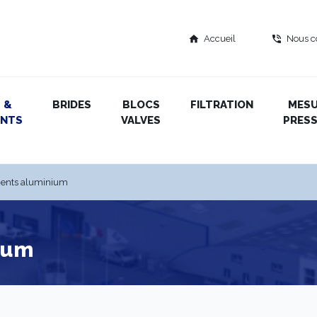
Accueil
Nous c
home
phone_in_talk
 &
BRIDES
BLOCS
FILTRATION
MES
ENTS
VALVES
PRESS
ents aluminium
ium