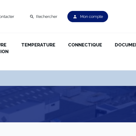
ontacter
Rechercher
Mon compte
search
person
URE
TEMPERATURE
CONNECTIQUE
DOCUME
ION