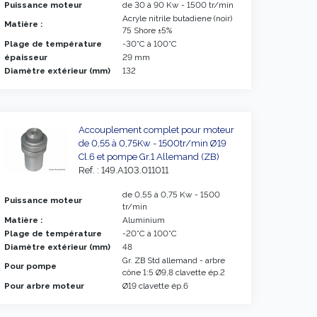
Puissance moteur
de 30 à 90 Kw - 1500 tr/min
Acryle nitrile butadiene (noir)
Matière :
75 Shore ±5%
Plage de température
-30°C à 100°C
épaisseur
29 mm
Diamètre extérieur (mm)
132
Accouplement complet pour moteur
de 0,55 à 0,75Kw - 1500tr/min Ø19
Cl.6 et pompe Gr.1 Allemand (ZB)
Ref. : 149.A103.011011
de 0,55 à 0,75 Kw - 1500
Puissance moteur
tr/min
Matière :
Aluminium
Plage de température
-20°C à 100°C
Diamètre extérieur (mm)
48
Gr. ZB Std allemand - arbre
Pour pompe
cône 1:5 Ø9,8 clavette ép.2
Pour arbre moteur
Ø19 clavette ép.6