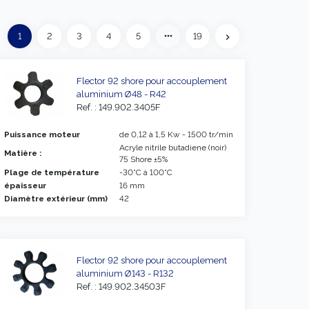
Précédent
more_horiz
1
2
3
4
5
19
eft
chevron_right
Suivant
Flector 92 shore pour accouplement
aluminium Ø48 - R42
Ref. : 149.902.3405F
Puissance moteur
de 0,12 à 1,5 Kw - 1500 tr/min
Acryle nitrile butadiene (noir)
Matière :
75 Shore ±5%
Plage de température
-30°C à 100°C
épaisseur
16 mm
Diamètre extérieur (mm)
42
Flector 92 shore pour accouplement
aluminium Ø143 - R132
Ref. : 149.902.34503F