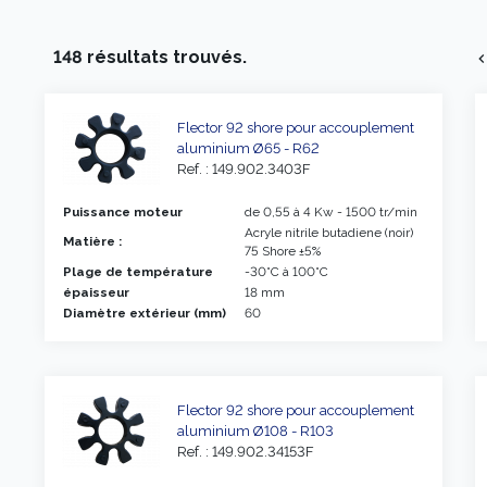
148 résultats trouvés.
chevron_l
Flector 92 shore pour accouplement
aluminium Ø65 - R62
Ref. : 149.902.3403F
Puissance moteur
de 0,55 à 4 Kw - 1500 tr/min
Acryle nitrile butadiene (noir)
Matière :
75 Shore ±5%
Plage de température
-30°C à 100°C
épaisseur
18 mm
Diamètre extérieur (mm)
60
Flector 92 shore pour accouplement
aluminium Ø108 - R103
Ref. : 149.902.34153F