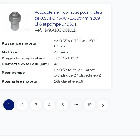
Accouplement complet pour moteur
de 0,55 à 0,75Kw - 1500tr/min Ø19
Cl.6 et pompe Gr.05GT
Ref. : 149.A103.061011
de 0,55 à 0,75 Kw - 1500
Puissance moteur
tr/min
Matière :
Aluminium
Plage de température
-20°C à 100°C
Diamètre extérieur (mm)
48
Gr. 0,5 Std italien - arbre
Pour pompe
cylindrique Ø7 clavette ép.2
Pour arbre moteur
Ø19 clavette ép.6
Précédent
more_horiz
1
2
3
4
5
19
eft
chevron_right
Suivant