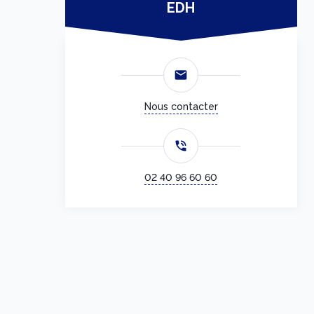
EDH
email
Nous contacter
phone_in_talk
02 40 96 60 60