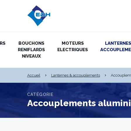
IRS
BOUCHONS
MOTEURS
LANTERNES
RENIFLARDS
ELECTRIQUES
ACCOUPLEM
NIVEAUX
Accueil
Lanternes & accouplements
Accouplem
CATÉGORIE
Accouplements alumin