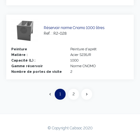
Réservoir norme Cnomo 1000 litres
Ref. : R2-028
Peinture
Peinture d'aprêt
Matière :
Acier S235JR
Capacité (L) :
1000
Gamme réservoir
Norme CNOMO
Nombre de portes de visite
2
Précédent
1
2
chevron_left
chevron_right
Suivant
© Copyright Cabsoc 2020