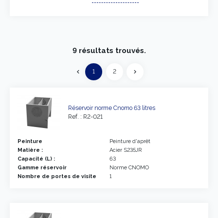
9 résultats trouvés.
Précédent
1
2
chevron_left
chevron_right
Suivant
Réservoir norme Cnomo 63 litres
Ref. : R2-021
Peinture
Peinture d'aprêt
Matière :
Acier S235JR
Capacité (L) :
63
Gamme réservoir
Norme CNOMO
Nombre de portes de visite
1