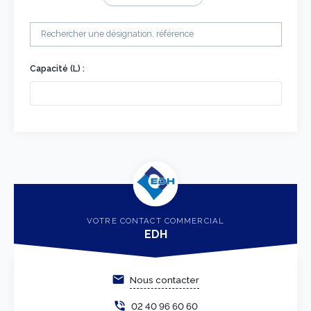
Capacité (L) :
VOTRE CONTACT COMMERCIAL
EDH
email
Nous contacter
phone_in_talk
02 40 96 60 60