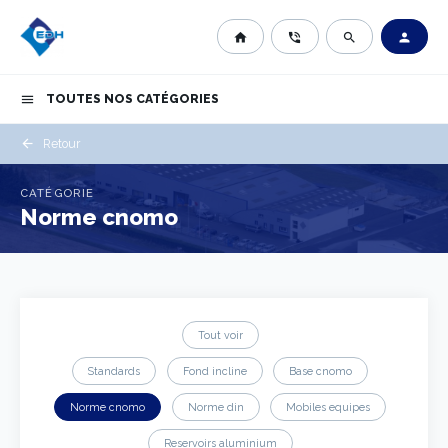
home
phone_in_talk
search
person
TOUTES NOS CATÉGORIES
menu
arrow_back
Retour
CATÉGORIE
Norme cnomo
Tout voir
Standards
Fond incline
Base cnomo
Norme cnomo
Norme din
Mobiles equipes
Reservoirs aluminium