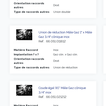
Orientation raccords
Droit
autres
Type de raccords autres
Union double
Union de réduction Mâle Gaz 1" x Mâle
Gaz 3/4" cônique inox
Ref. : 66.051.011612
Matière Raccord
Inox
Implantation ? x ?
Gaz côn. x Gaz côn.
Orientation raccords
Droit
autres
Type de raccords autres
Union de réduction
Coude égal 90° Mâle Gaz cônique
3/4" inox
Ref. : 66.051.021212
Matière Raccord
Inox