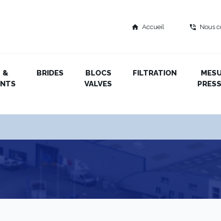
Accueil
Nous c
home
phone_in_talk
 &
BRIDES
BLOCS
FILTRATION
MES
ENTS
VALVES
PRESS