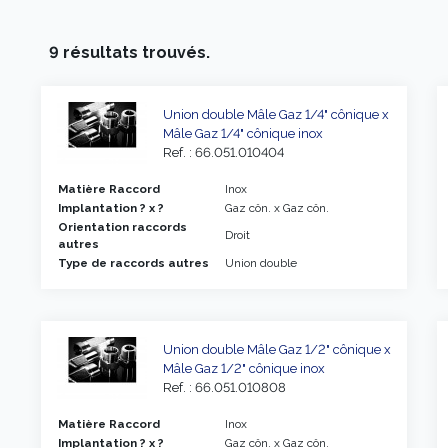
9 résultats trouvés.
Union double Mâle Gaz 1/4" cônique x
Mâle Gaz 1/4" cônique inox
Ref. : 66.051.010404
Matière Raccord
Inox
Implantation ? x ?
Gaz côn. x Gaz côn.
Orientation raccords
Droit
autres
Type de raccords autres
Union double
Union double Mâle Gaz 1/2" cônique x
Mâle Gaz 1/2" cônique inox
Ref. : 66.051.010808
Matière Raccord
Inox
Implantation ? x ?
Gaz côn. x Gaz côn.