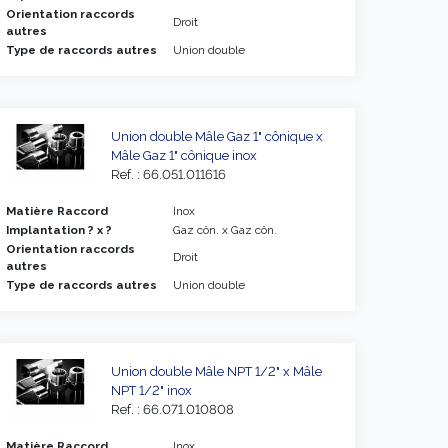
Orientation raccords
Droit
autres
Type de raccords autres
Union double
Union double Mâle Gaz 1" cônique x
Mâle Gaz 1" cônique inox
Ref. : 66.051.011616
Matière Raccord
Inox
Implantation ? x ?
Gaz côn. x Gaz côn.
Orientation raccords
Droit
autres
Type de raccords autres
Union double
Union double Mâle NPT 1/2" x Mâle
NPT 1/2" inox
Ref. : 66.071.010808
Matière Raccord
Inox