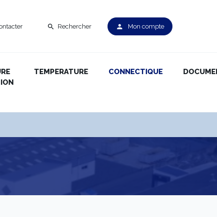
ontacter
Rechercher
Mon compte
search
person
URE
TEMPERATURE
CONNECTIQUE
DOCUME
ION