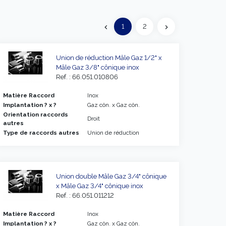
Précédent
1
2
chevron_left
chevron_right
Suivant
Union de réduction Mâle Gaz 1/2" x
Mâle Gaz 3/8" cônique inox
Ref. : 66.051.010806
Matière Raccord
Inox
Implantation ? x ?
Gaz côn. x Gaz côn.
Orientation raccords
Droit
autres
Type de raccords autres
Union de réduction
Union double Mâle Gaz 3/4" cônique
x Mâle Gaz 3/4" cônique inox
Ref. : 66.051.011212
Matière Raccord
Inox
Implantation ? x ?
Gaz côn. x Gaz côn.