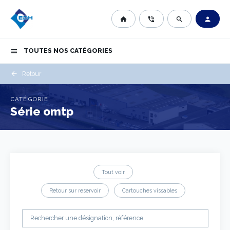
home
phone_in_talk
search
person
TOUTES NOS CATÉGORIES
menu
arrow_back
Retour
CATÉGORIE
Série omtp
Tout voir
Retour sur reservoir
Cartouches vissables