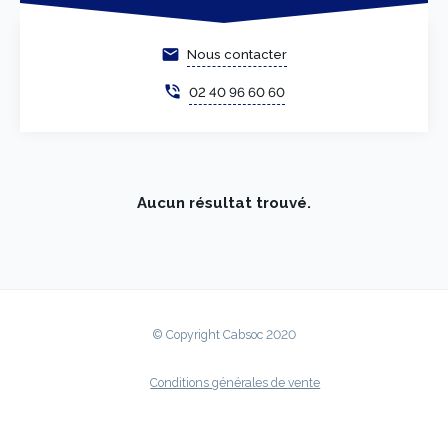
email
Nous contacter
phone_in_talk
02 40 96 60 60
Aucun résultat trouvé.
© Copyright Cabsoc 2020
Conditions générales de vente